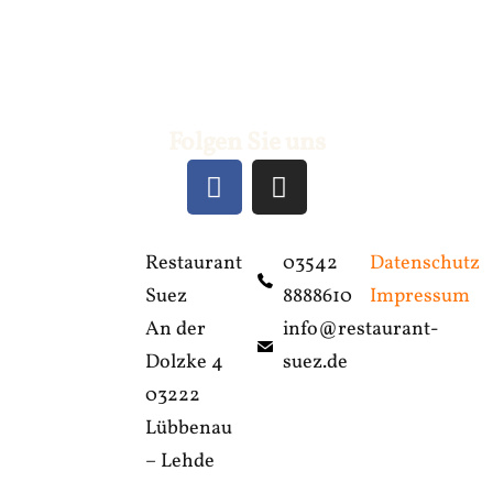
Folgen Sie uns
F
I
a
n
c
s
e
t
Restaurant
03542
Datenschutz
b
a
Suez
8888610
Impressum
o
g
An der
info@restaurant-
o
r
k
a
Dolzke 4
suez.de
m
03222
Lübbenau
– Lehde