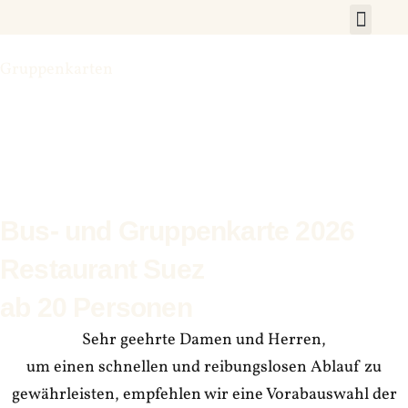
Zum
Inhalt
An der Dol
Restaurant Suez
Bootsverleih An der 
Pension An
springen
Gruppenkarten
Bus- und Gruppenkarte 2026
Restaurant Suez
ab 20 Personen
Sehr geehrte Damen und Herren,
um einen schnellen und reibungslosen Ablauf zu
gewährleisten, empfehlen wir eine Vorabauswahl der